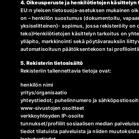
4. Oikeusperuste ja henkilötietojen käsittelyn 
EU:n yleisen tietosuoja-asetuksen mukainen oike
on – henkilön suostumus (dokumentoitu, vapaaeht
yksiselitteinen)- sopimus, jossa rekisteröity o
teko)Henkilötietojen käsittelyn tarkoitus on yht
ylläpito, markkinointi sekä pöytävarauksiin liittyv
automatisoituun päätöksentekoon tai profilointi
5. Rekisterin tietosisältö
Rekisteriin tallennettavia tietoja ovat:
henkilön nimi
yritys/organisaatio
yhteystiedot; puhelinnumero ja sähköpostiosoit
www-sivustojen osoitteet
verkkoyhteyden IP-osoite
tunnukset/profiilit sosiaalisen median palveluis
tiedot tilatuista palveluista ja niiden muutoksist
laskutustiedot