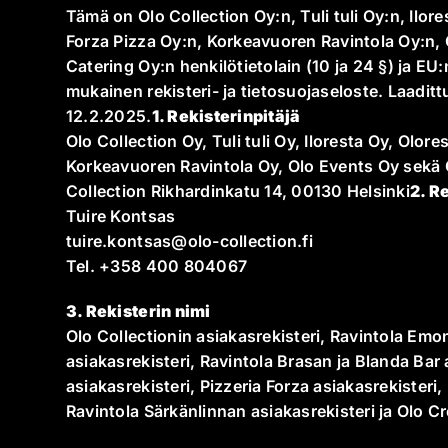
Tämä on Olo Collection Oy:n, Tuli tuli Oy:n, Ilor
Forza Pizza Oy:n, Korkeavuoren Ravintola Oy:n, 
Catering Oy:n henkilötietolain (10 ja 24 §) ja E
mukainen rekisteri- ja tietosuojaseloste. Laadit
12.2.2025.
1. Rekisterinpitäjä
Olo Collection Oy, Tuli tuli Oy, Iloresta Oy, Olor
Korkeavuoren Ravintola Oy, Olo Events Oy sekä 
Collection Rikhardinkatu 14, 00130 Helsinki
2. R
Tuire Kontsas
tuire.kontsas@olo-collection.fi
Tel. +358 400 804067
3. Rekisterin nimi
Olo Collectionin asiakasrekisteri, Ravintola Emon
asiakasrekisteri, Ravintola Brasan ja Blanda Bar 
asiakasrekisteri, Pizzeria Forza asiakasrekisteri,
Ravintola Särkänlinnan asiakasrekisteri ja Olo Cr