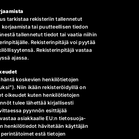
orjaamista
us tarkistaa rekisteriin tallennetut
n korjaamista tai puutteellisen tiedon
estä tallennetut tiedot tai vaatia niihin
erinpitäjälle. Rekisterinpitäjä voi pyytää
löllisyytensä. Rekisterinpitäjä vastaa
yssä ajassa.
ikeudet
ä häntä koskevien henkilötietojen
ksi”). Niin ikään rekisteröidyillä on
et oikeudet
kuten henkilötietojen
nnöt tulee lähettää kirjallisesti
arvittaessa pyynnön esittäjää
 vastaa asiakkaalle EU:n tietosuoja-
 henkilötiedot hävitetään käyttäjän
 perintätoimet estä tietojen