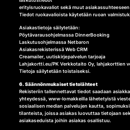
erityisruokavaliot sekä muut asiakassuhteeseen ja 
Tiedot ruokavalioista käytetään ruoan valmistuk
Asiakastietoja säilytetään:
Pöytävarausohjelmassa DinnerBooking
Laskutusohjelmassa Netbaron
Asiakasrekisterissä Web CRM
Creamailer, uutiskirjepalvelun tarjoaja
Lahjakortti.eu/PK Verkkotaito Oy, lahjakorttien
Tietoja säilytetään toistaiseksi.
6. Säännönmukaiset tietolähteet
Rekisteriin tallennettavat tiedot saadaan asiak
yhteydessä, www-lomakkeilla lähetetyistä vieste
sosiaalisen median palvelujen kautta, sopimuksi
tilanteista, joissa asiakas luovuttaa tietojaan sekä
asiakaseduista joihin asiakas osallistuu.