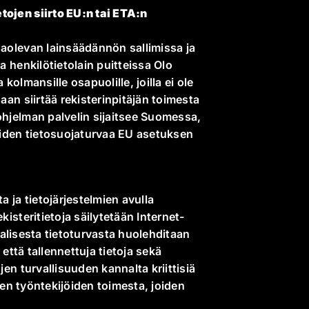
tojen siirto EU:n tai ETA:n
saolevan lainsäädännön sallimissa ja
a henkilötietolain puitteissa Olo
 kolmansille osapuolille, joilla ei ole
aan siirtää rekisterinpitäjän toimesta
ohjelman palvelin sijaitsee Suomessa,
iden tietosuojaturvaa EU asetuksen
a ja tietojärjestelmien avulla
kisteritietoja säilytetään Internet-
taalisesta tietoturvasta huolehditaan
 että tallennettuja tietoja sekä
jen turvallisuuden kannalta kriittisiä
iden työntekijöiden toimesta, joiden