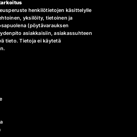
tarkoitus
usperuste henkilötietojen käsittelylle
oinen, yksilöity, tietoinen ja
n osapuolena (pöytävarauksen
eydenpito asiakkaisiin, asiakassuhteen
ä tieto. Tietoja ei käytetä
in.
e
sa
a