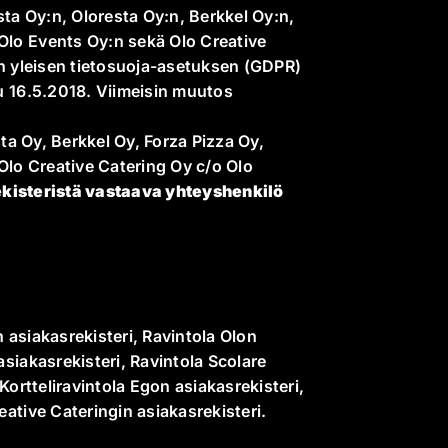
esta Oy:n, Oloresta Oy:n, Berkkel Oy:n,
Olo Events Oy:n sekä Olo Creative
U:n yleisen tietosuoja-asetuksen (GDPR)
tu 16.5.2018. Viimeisin muutos
esta Oy, Berkkel Oy, Forza Pizza Oy,
Olo Creative Catering Oy c/o Olo
ekisteristä vastaava yhteyshenkilö
 asiakasrekisteri, Ravintola Olon
asiakasrekisteri, Ravintola Scolare
 Kortteliravintola Egon asiakasrekisteri,
eative Cateringin asiakasrekisteri.