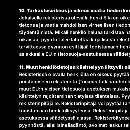
10. Tarkastusoikeus ja oikeus vaatia tiedon k
Jokaisella rekisterissä olevalla henkilöllä on oike
tietonsa ja vaatia mahdollisen virheellisen tiedo
täydentämistä. Mikäli henkilö haluaa tarkistaa hän
oikaisua, pyyntö tulee lähettää kirjallisesti rekist
tarvittaessa pyynnön esittäjää todistamaan henki
asiakkaalle EU:n tietosuoja-asetuksessa säädet
11. Muut henkilötietojen käsittelyyn liittyvät o
Rekisterissä olevalla henkilöllä on oikeus pyytä
poistamiseen rekisteristä (”oikeus tulla unohdetu
muut
EU:n yleisen tietosuoja-asetuksen mukais
käsittelyn rajoittaminen tietyissä tilanteissa. Pyy
rekisterinpitäjälle. Rekisterinpitäjä voi pyytää t
todistamaan henkilöllisyytensä. Rekisterinpitäjä
asetuksessa säädetyssä ajassa. Rekisteröityneen
pyynnöstä, ellei lainsäädäntö, avoimet laskut tai