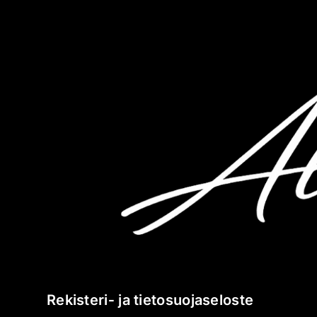
Skip
to
content
Rekisteri‐ ja tietosuojaseloste