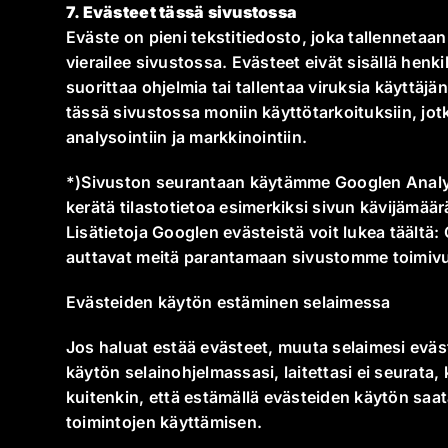
7. Evästeet tässä sivustossa
Eväste on pieni tekstitiedosto, joka tallennetaan
vierailee sivustossa. Evästeet eivät sisällä henki
suorittaa ohjelmia tai tallentaa viruksia käyttäj
tässä sivustossa moniin käyttötarkoituksiin, jotk
analysointiin ja markkinointiin.
*)Sivuston seurantaan käytämme Googlen Analyt
kerätä tilastotietoa esimerkiksi sivun kävijämäär
Lisätietoja Googlen evästeistä voit lukea täältä:
auttavat meitä parantamaan sivustomme toimivuu
Evästeiden käytön estäminen selaimessa
Jos haluat estää evästeet, muuta selaimesi eväs
käytön selainohjelmassasi, laitettasi ei seurata
kuitenkin, että estämällä evästeiden käytön saa
toimintojen käyttämisen.