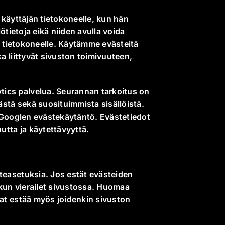
 käyttäjän tietokoneelle, kun hän
lötietoja eikä niiden avulla voida
än tietokoneelle. Käytämme evästeitä
a liittyvät sivuston toimivuuteen,
ics palvelua. Seurannan tarkoitus on
ästä sekä suosituimmista sisällöistä.
Googlen evästekäytäntö.
Evästetiedot
tta ja käytettävyyttä.
teasetuksia. Jos estät evästeiden
, kun vierailet sivustossa. Huomaa
tat estää myös joidenkin sivuston