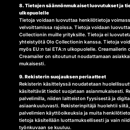
8. Tietojen säännönmukaiset luovutukset ja tie
ulkopuolelle
Tietoja voidaan luovuttaa henkilötietoja voimas
velvoittamissa rajoissa. Tietoja voidaan luovutta
Collectionin muille yrityksille. Tietoja ei luovuteta
yhteistyötä Olo Collectionin kanssa. Tietoja void
myös EU:n tai ETA:n ulkopuolelle. Creamailerin 
Creamailer on sitoutunut noudattamaan asiakka
mukaisesti.
9. Rekisterin suojauksen periaatteet
Rekisterin käsittelyssä noudatetaan huolellisuutt
käsiteltävät tiedot suojataan asianmukaisesti. Re
palvelimilla, niiden laitteiston fyysisestä ja digi
asiaankuuluvasti. Rekisterinpitäjä huolehtii siitä,
palvelimien käyttöoikeuksia ja muita henkilötieto
tietoja käsitellään luottamuksellisesti ja vain ni
työnkuvaan se kuuluu.